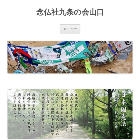
コ
ン
念仏社九条の会山口
テ
ン
ツ
へ
ス
メニュー
キ
ッ
プ