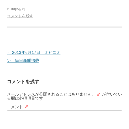
2016年5月2日
コメントを残す
投
←
2013年6月17日 オピニオ
稿
ン 毎日新聞掲載
ナ
ビ
コメントを残す
ゲ
ー
メールアドレスが公開されることはありません。
※
が付いてい
る欄は必須項目です
シ
コメント
※
ョ
ン