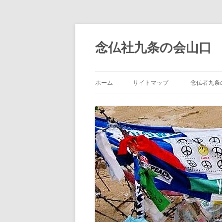
コ
ン
テ
念仏社九条の会山口
ン
ツ
へ
ス
キ
ッ
ホーム
サイトマップ
念仏者九条
プ