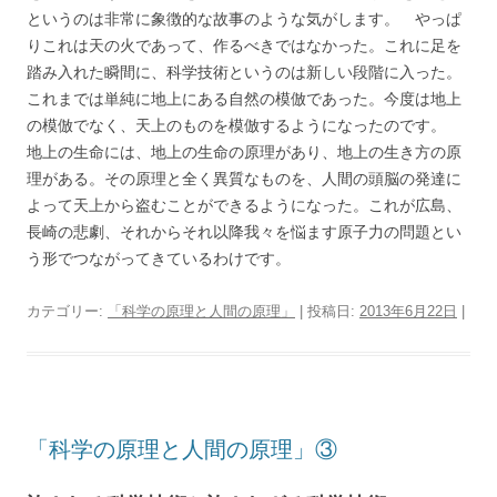
というのは非常に象徴的な故事のような気がします。 やっぱ
りこれは天の火であって、作るべきではなかった。これに足を
踏み入れた瞬間に、科学技術というのは新しい段階に入った。
これまでは単純に地上にある自然の模倣であった。今度は地上
の模倣でなく、天上のものを模倣するようになったのです。
地上の生命には、地上の生命の原理があり、地上の生き方の原
理がある。その原理と全く異質なものを、人間の頭脳の発達に
よって天上から盗むことができるようになった。これが広島、
長崎の悲劇、それからそれ以降我々を悩ます原子力の問題とい
う形でつながってきているわけです。
カテゴリー:
「科学の原理と人間の原理」
| 投稿日:
2013年6月22日
|
「科学の原理と人間の原理」③