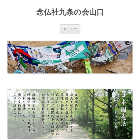
コ
ン
念仏社九条の会山口
テ
ン
ツ
へ
ス
メニュー
キ
ッ
プ