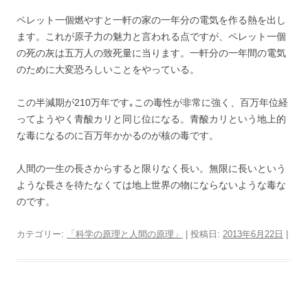
ペレット一個燃やすと一軒の家の一年分の電気を作る熱を出し
ます。これが原子力の魅力と言われる点ですが、ペレット一個
の死の灰は五万人の致死量に当ります。一軒分の一年間の電気
のために大変恐ろしいことをやっている。
この半減期が210万年です｡この毒性が非常に強く、百万年位経
ってようやく青酸カリと同じ位になる。青酸カリという地上的
な毒になるのに百万年かかるのが核の毒です。
人間の一生の長さからすると限りなく長い。無限に長いという
ような長さを待たなくては地上世界の物にならないような毒な
のです。
カテゴリー:
「科学の原理と人間の原理」
| 投稿日:
2013年6月22日
|