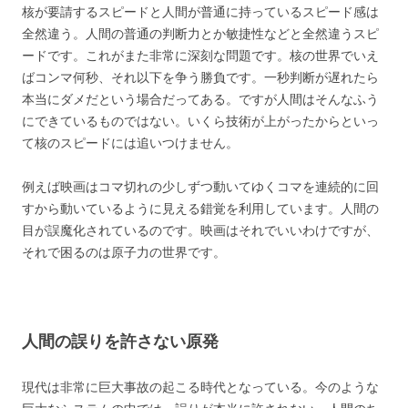
核が要請するスピードと人間が普通に持っているスピード感は
全然違う。人間の普通の判断力とか敏捷性などと全然違うスピ
ードです。これがまた非常に深刻な問題です。核の世界でいえ
ばコンマ何秒、それ以下を争う勝負です。一秒判断が遅れたら
本当にダメだという場合だってある。ですが人間はそんなふう
にできているものではない。いくら技術が上がったからといっ
て核のスピードには追いつけません。
例えば映画はコマ切れの少しずつ動いてゆくコマを連続的に回
すから動いているように見える錯覚を利用しています。人間の
目が誤魔化されているのです。映画はそれでいいわけですが、
それで困るのは原子力の世界です。
人間の誤りを許さない原発
現代は非常に巨大事故の起こる時代となっている。今のような