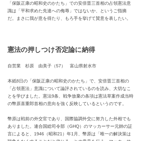
「保阪正康の昭和史のかたち」での安倍晋三首相の占領憲法意
識は「平和求めた先達への侮辱」ではないか、というご指摘
だ。まさに我が意を得たり、もろ手を挙げて賛意を表したい。
憲法の押しつけ否定論に納得
自営業 杉原 由美子（57） 富山県射水市
本紙8日の「保阪正康の昭和史のかたち」で、安倍晋三首相の
「占領憲法」意識について論評されているのを読み、大切なこ
とを学びました。憲法9条、戦争放棄の条項は憲法草案作成当時
の幣原喜重郎首相の意向を強く反映しているというのです。
幣原は戦前の外交官であり、国際協調外交に努力した外相でも
ありました。連合国総司令部（GHQ）のマッカーサー元帥の証
言によると、1946（昭和21）年1月、幣原は「唯一の解決策は