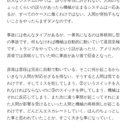
巨大なシステムの中では、誤りが本当に許されない。人間のち
ょっとくらいの誤りがあったら機械が止まるシステムは一応あ
るが、すべてのケースに働くわけではない。人間が突拍子もな
いことをやったらまずダメなのです。
事故には色んなタイプがあるが、一番気になるのは将棋倒し型
の事故です。何もなければ機械は自動的に動いていて退屈至極
です。トランプをやっていたという話があったり、アメリカの
原発では居眠りしていた時に事故があり後で罰金となった。
原発は普段は完全に自動で動いている。そこに何か起こるから
いきなリ人間が対応せざるを得ない。そうすると人間は慌てる
わけです。そしてミスを犯してしまう。②というスイッチを入
れなければならないのに③のスイッチを押してしまう。機械は
それに反応してしまう。また次に違う事態が起こってそれにま
た人間が影響を受けるといった人間と機械の将棋倒しが起こる
わけです。どんどんエスカレートしていく。ほんのちょっとし
た事と思われていたことが、すごく大きな事になっていく。