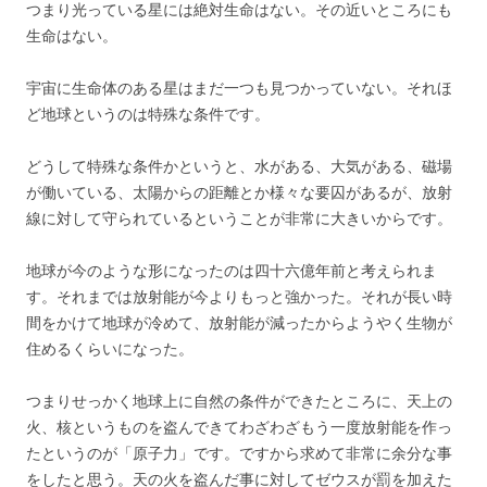
つまり光っている星には絶対生命はない。その近いところにも
生命はない。
宇宙に生命体のある星はまだ一つも見つかっていない。それほ
ど地球というのは特殊な条件です。
どうして特殊な条件かというと、水がある、大気がある、磁場
が働いている、太陽からの距離とか様々な要囚があるが、放射
線に対して守られているということが非常に大きいからです。
地球が今のような形になったのは四十六億年前と考えられま
す。それまでは放射能が今よりもっと強かった。それが長い時
間をかけて地球が冷めて、放射能が減ったからようやく生物が
住めるくらいになった。
つまりせっかく地球上に自然の条件ができたところに、天上の
火、核というものを盗んできてわざわざもう一度放射能を作っ
たというのが「原子力」です。ですから求めて非常に余分な事
をしたと思う。天の火を盗んだ事に対してゼウスが罰を加えた