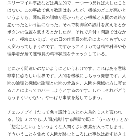
スリーマイル事故などは典型的で、一つ一つ見れば大したこと
はない。この事故で色々教訓はあったが、機械のどこが悪いと
いうよりも、運転員の訓練が悪かったとか機械と人間の連絡が
悪かったという話になった。それで制御室の設計を変えるとか
ボタンの位置を変えるとかしたが、それで片付く問題ではなか
った。極端にいえば、その日の作業員の気分によってもずいぶ
ん変わってしまうのです。ですからアメリカでは精神科医や心
理学者が居て運転員の精神状態をチェックしている。
とにかく間違いのないようにというわけです。これはある意味
非常に恐ろしい世界です。人間を機械にしちゃう発想です。人
間の論理と機械の論理との間の矛盾を、人間を機械の方に寄せ
ることによってカバーしようとするのです。しかしそれがどう
もうまくいかない。やっぱり事故を起してしまう。
チェルノブイリだって色々設計ミスとか人為的ミスと言われ
る。設計ミスでも､人間が設計する段階で既に「うっかり」とか
「想定しない」というような人間くさい要素が入ってしまう。
そういうことを含めて人間が絡むところには事故は必ず起きま