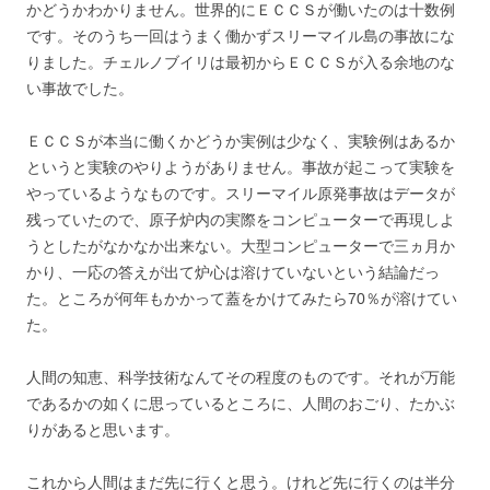
かどうかわかりません。世界的にＥＣＣＳが働いたのは十数例
です。そのうち一回はうまく働かずスリーマイル島の事故にな
りました。チェルノブイリは最初からＥＣＣＳが入る余地のな
い事故でした。
ＥＣＣＳが本当に働くかどうか実例は少なく、実験例はあるか
というと実験のやりようがありません。事故が起こって実験を
やっているようなものです。スリーマイル原発事故はデータが
残っていたので、原子炉内の実際をコンピューターで再現しよ
うとしたがなかなか出来ない。大型コンピューターで三ヵ月か
かり、一応の答えが出て炉心は溶けていないという結論だっ
た。ところが何年もかかって蓋をかけてみたら70％が溶けてい
た。
人間の知恵、科学技術なんてその程度のものです。それが万能
であるかの如くに思っているところに、人間のおごり、たかぶ
りがあると思います。
これから人間はまだ先に行くと思う。けれど先に行くのは半分