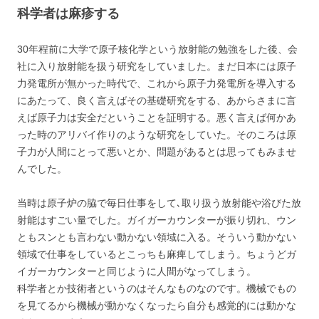
科学者は麻疹する
30年程前に大学で原子核化学という放射能の勉強をした後、会
社に入り放射能を扱う研究をしていました。まだ日本には原子
力発電所が無かった時代で、これから原子力発電所を導入する
にあたって、良く言えばその基礎研究をする、あからさまに言
えば原子力は安全だということを証明する。悪く言えば何かあ
った時のアリバイ作りのような研究をしていた。そのころは原
子力が人間にとって悪いとか、問題があるとは思ってもみませ
んでした。
当時は原子炉の脇で毎日仕事をして､取り扱う放射能や浴びた放
射能はすごい量でした。ガイガーカウンターが振り切れ、ウン
ともスンとも言わない動かない領域に入る。そういう動かない
領域で仕事をしているとこっちも麻痺してしまう。ちょうどガ
イガーカウンターと同じように人間がなってしまう。
科学者とか技術者というのはそんなものなのです。機械でもの
を見てるから機械が動かなくなったら自分も感覚的には動かな