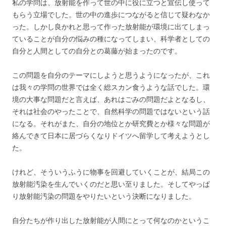
私の学問は、放射能を作って世の中に役に立つと宣伝し使って
もらう立場でした。世の中の進歩につながると信じて疑わなか
った。しかし良かれと思って作った放射能が環境に出てしまっ
ていることが自分の悩みの種になってしまい、科学者としての
自分と人間としての自分との葛藤が始まったのです。
この問題を自分のテーマにしようと思うようになったが、これ
は我々の学問の世界では全く総スカン食うような話でした。環
境の大事な問題だと言えば、あれはごみの問題だよとなるし、
それは社会のやったことで、自然科学の問題ではないという話
になる。それがまた、自分の地位とか研究費とか様々な問題が
絡んできて日本に居づらくなりドイツへ留学して考えようとし
た。
けれど、そういうふうに物事を回避していくことが、結局この
放射能汚染を生んでいくのだと思い至りました。そしてやっぱ
り放射能汚染の問題をやりたいという決断になりました。
自分たちが作り出した放射能が人間にとって何なのかというこ