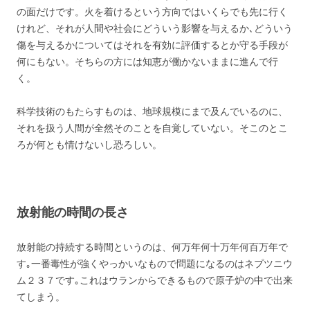
の面だけです。火を着けるという方向ではいくらでも先に行く
けれど、それが人間や社会にどういう影響を与えるか､どういう
傷を与えるかについてはそれを有効に評価するとか守る手段が
何にもない。そちらの方には知恵が働かないままに進んで行
く。
科学技術のもたらすものは、地球規模にまで及んでいるのに、
それを扱う人間が全然そのことを自覚していない。そこのとこ
ろが何とも情けないし恐ろしい。
放射能の時間の長さ
放射能の持続する時間というのは、何万年何十万年何百万年で
す｡一番毒性が強くやっかいなもので問題になるのはネプツニウ
ム２３７です｡これはウランからできるもので原子炉の中で出来
てしまう。