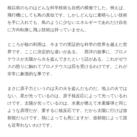
核以前のものはどんな科学枝術も自然の模倣でした。例えば、
飛行機にしても鳥の真似です。しかしどんなに素晴らしい技術
を手に入れても、鳥のように少ないエネルギーであれだけ自在
に方向転換し飛ぶ技術は持っていません。
ところが核の利用は、今までの実証的な科学の世界を越えた世
界です。ここに決定的な違いがある。 西洋の故事に、プロメ
テウスが太陽から火を盗んできたという話がある。これがゼウ
スの怒りに触れてプロメテウスは罰を受けるわけです。これが
非常に象徴的な事です。
まさに原子力というのは天の火を盗んだものだ。地上の火では
ない。星が光っているのは、原子核反応によって光っているわ
けです。太陽が光っているのは、水素が燃えて水素爆弾と同じ
ような原理だが、要するに核反応です。だから太陽に行けば放
射能だらけです。熱によっても死にますが、放射能によって誰
も近寄れないわけです。