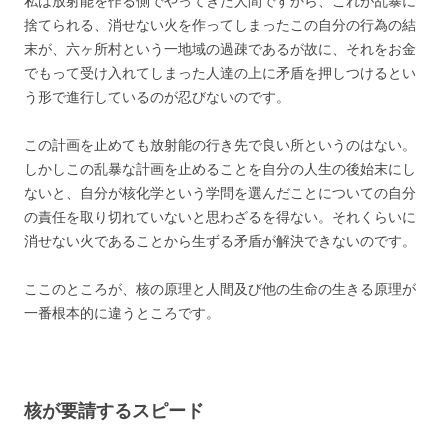
私は放射能を作る側でやってきた人間ですから、これが乱暴に
捨てられる、消せない火を作ってしまったこの自分の行為の結
末が、六ヶ所村という一地域の過疎であるが故に、それをお金
でもって受け入れてしまった人達の上に矛盾を押しつけるとい
う形で進行しているのが忍びないのです。
この計画を止めても放射能の行き先で良い所というのはない。
しかしこの乱暴な計画を止めることを自分の人生の後始末にし
ないと、自分が核化学という学問を選んだことについての自分
の責任を取り切れていないと思わざるを得ない。それくらいに
消せない火であることから生ずる矛盾が解決できないのです。
ここのところが、核の原理と人間及び他の生命の生きる原理が
一番根本的に違うところです。
核が要請するスピード