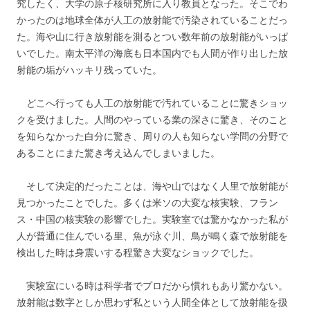
究したく、大学の原子核研究所に入り教員となった。そこでわ
かったのは地球全体が人工の放射能で汚染されていることだっ
た。海や山に行き放射能を測るとつい数年前の放射能がいっぱ
いでした。南太平洋の海底も日本国内でも人間が作り出した放
射能の垢がハッキリ残っていた。
どこへ行っても人工の放射能で汚れていることに驚きショッ
クを受けました。人間のやっている業の深さに驚き、そのこと
を知らなかった白分に驚き、周りの人も知らない学問の分野で
あることにまた驚き考え込んでしまいました。
そして決定的だったことは、海や山ではなく人里で放射能が
見つかったことでした。多くは米ソの大変な核実験、フラン
ス・中国の核実験の影響でした。実験室では驚かなかった私が
人が普通に住んでいる里、魚が泳ぐ川、鳥が鳴く森で放射能を
検出した時は身震いする程驚き大変なショックでした。
実験室にいる時は科学者でプロだから慣れもあり驚かない。
放射能は数字としか思わず私という人間全体として放射能を扱