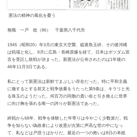
憲法の精神の風化を憂う
無職 一戸 稔（86） 千葉県八千代市
1945（昭和20）年3月の東京大空襲、硫黄島玉砕、その後沖縄
は戦場と化し、8月に広島・長崎原爆を経て、日本はポツダム宣
言を受託し敗戦が決まった。新憲法が公布されたのは1年後の
46年11月3日である。
私にとって新憲法は新鮮でまぶしい存在だった。特に平和主義
に徹するとする前文と戦争放棄をうたった第9条は、キラリと光
る珠玉のようだった。何百万の同胞の貴い命と引き換えに世界
に向け胸を張れる唯一の誇りが新憲法であった。
終戦から68年、戦争を体験した年寄りは今やごく少数派だ。戦
争を知らない偽政者により改憲が次第に声高な世の中になっ
て、私などは戸惑うばかりだ。最近の一つの救いは8日の本紙