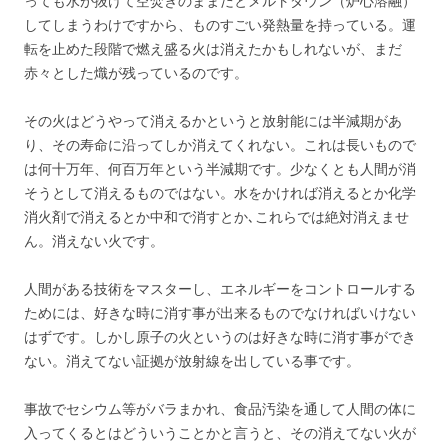
っても水が抜けて空焚きのままだとメルトダウン（炉心溶融）
してしまうわけですから、ものすごい発熱量を持っている。運
転を止めた段階で燃え盛る火は消えたかもしれないが、まだ
赤々とした熾が残っているのです。
その火はどうやって消えるかというと放射能には半減期があ
り、その寿命に沿ってしか消えてくれない。これは長いもので
は何十万年、何百万年という半減期です。少なくとも人間が消
そうとして消えるものではない。水をかければ消えるとか化学
消火剤で消えるとか中和で消すとか､これらでは絶対消えませ
ん。消えない火です。
人間がある技術をマスターし、エネルギーをコントロールする
ためには、好きな時に消す事が出来るものでなければいけない
はずです。しかし原子の火というのは好きな時に消す事ができ
ない。消えてない証拠が放射線を出している事です。
事故でセシウム等がバラまかれ、食品汚染を通して人間の体に
入ってくるとはどういうことかと言うと、その消えてない火が