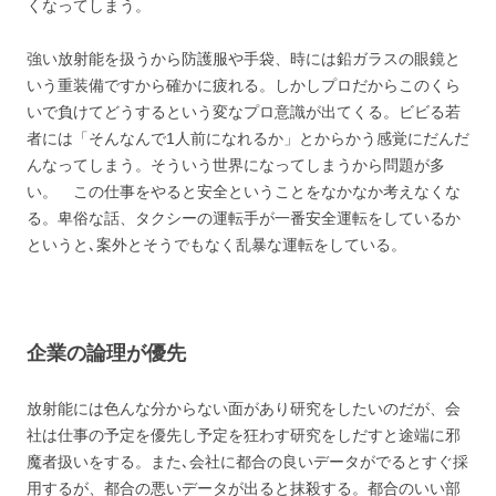
くなってしまう。
強い放射能を扱うから防護服や手袋、時には鉛ガラスの眼鏡と
いう重装備ですから確かに疲れる。しかしプロだからこのくら
いで負けてどうするという変なプロ意識が出てくる。ビビる若
者には「そんなんで1人前になれるか」とからかう感覚にだんだ
んなってしまう。そういう世界になってしまうから問題が多
い。 この仕事をやると安全ということをなかなか考えなくな
る。卑俗な話、タクシーの運転手が一番安全運転をしているか
というと､案外とそうでもなく乱暴な運転をしている。
企業の論理が優先
放射能には色んな分からない面があり研究をしたいのだが、会
社は仕事の予定を優先し予定を狂わす研究をしだすと途端に邪
魔者扱いをする。また､会社に都合の良いデータがでるとすぐ採
用するが、都合の悪いデータが出ると抹殺する。都合のいい部